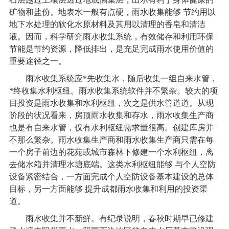
矿物和盐份。地表水一般有点硬，雨水收集能够 节约用以
地下水处理的软化水原材料及其用以清理的香皂和清洁
液。因而，科学研究
雨水收集系统
，有效储存和利用环保
节能是节约资源，降低排出，是充足完成雨水使用价值的
重要途径之一。
雨水收集系统
应*先收集水，随后收集一组自来水管，
*终收集水利枢纽。
雨水收集系统
软件并不繁杂。较大的项
目投资是雨水收集和水利枢纽，次之是供水管道道。从现
阶段的状况看来，房顶雨水收集和存水，雨水收集生产商
也是有自来水管，仅有水利枢纽需求量很高。创建库房并
不那么繁杂。雨水收集生产商和雨水收集生产商只需在每
一个房子前边的花苑或城市森林下修建一个水利枢纽，离
去储水箱并清理水塘底端。这类水利枢纽能够 与个人空防
设备紧密结合，一方面完成个人空防设备基本建设的总体
目标，另一方面能够 提升成都雨水收集和利用的投资渠
道。
雨水收集并不新鮮。有纪录说明，春秋时期早已修建