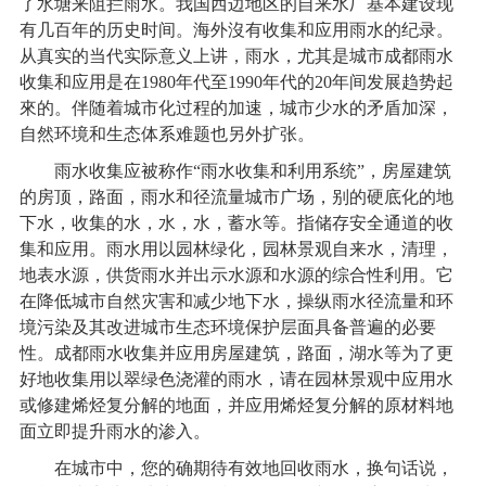
了水塘来阻拦雨水。我国西边地区的自来水厂基本建设现
有几百年的历史时间。海外沒有收集和应用雨水的纪录。
从真实的当代实际意义上讲，雨水，尤其是城市成都雨水
收集和应用是在1980年代至1990年代的20年间发展趋势起
來的。伴随着城市化过程的加速，城市少水的矛盾加深，
自然环境和生态体系难题也另外扩张。
雨水收集应被称作“雨水收集和利用系统”，房屋建筑
的房顶，路面，雨水和径流量城市广场，别的硬底化的地
下水，收集的水，水，水，蓄水等。指储存安全通道的收
集和应用。雨水用以园林绿化，园林景观自来水，清理，
地表水源，供货雨水并出示水源和水源的综合性利用。它
在降低城市自然灾害和减少地下水，操纵雨水径流量和环
境污染及其改进城市生态环境保护层面具备普遍的必要
性。成都雨水收集并应用房屋建筑，路面，湖水等为了更
好地收集用以翠绿色浇灌的雨水，请在园林景观中应用水
或修建烯烃复分解的地面，并应用烯烃复分解的原材料地
面立即提升雨水的渗入。
在城市中，您的确期待有效地回收雨水，换句话说，