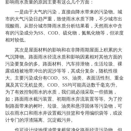
影响雨水质量的原因主要有这么几个方面：
一是由于大气的污染，直接由降水带来的污染物。城
市的大气污染日趋严重，致使雨水水质下降，不少城市出
现酸雨。从部分城市降雨水质分析结果看，天然雨水中含
有的污染成分为SS、COD、硫化物，氮氧化物等，但浓度
相对较低。
其次是屋面材料的影响和在非降雨期屋面上积累的大
气沉降物。路面雨水径流水质和影响因素相对其他方面的
污染要复杂的多。路面材料、汽车排泄物，生活垃圾、裸
露或植被地带冲出的泥沙等等，其成分复杂，随机性很
大。主要污染成分有COD、SS、油类、表面活性剂、重金
属及其它无机盐类。COD、SS均可能高达数千毫克/升。
为了有效控制雨水的水质，我们就必须采取一些措施，
如；路面雨水截污装置、初期雨水弃流装置等等。为了控
制路面带来的树叶、垃圾、油类和悬浮固体等污染物，可
以在雨水口和雨水井设置截污挂篮和专用编织袋等，或设
计专门的浮渣隔离、沉淀截污井。
也可设计绿地缓冲带来截留净化路面径流污染物，但