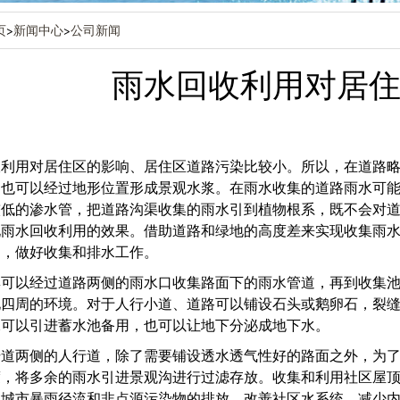
页
>
新闻中心
>
公司新闻
雨水回收利用对居
收利用对居住区的影响、居住区道路污染比较小。所以，在道路
，也可以经过地形位置形成景观水浆。在雨水收集的道路雨水可
较低的渗水管，把道路沟渠收集的雨水引到植物根系，既不会对
雨水回收利用的效果。借助道路和绿地的高度差来实现收集雨水。
题，做好收集和排水工作。
集可以经过道路两侧的雨水口收集路面下的雨水管道，再到收集
化四周的环境。对于人行小道、道路可以铺设石头或鹅卵石，裂
水可以引进蓄水池备用，也可以让地下分泌成地下水。
干道两侧的人行道，除了需要铺设透水透气性好的路面之外，为
度，将多余的雨水引进景观沟进行过滤存放。收集和利用社区屋
低城市暴雨径流和非点源污染物的排放，改善社区水系统，减少