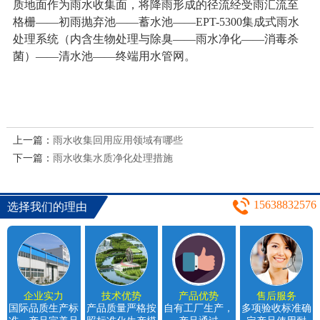
质地面作为雨水收集面，将降雨形成的径流经受雨汇流至
格栅——初雨抛弃池——蓄水池——EPT-5300集成式雨水
处理系统（内含生物处理与除臭——雨水净化——消毒杀
菌）——清水池——终端用水管网。
上一篇：
雨水收集回用应用领域有哪些
下一篇：
雨水收集水质净化处理措施
15638832576
选择我们的理由
企业实力
技术优势
产品优势
售后服务
国际品质生产标
产品质量严格按
自有工厂生产，
多项验收标准确