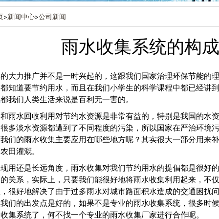
页
>
新闻中心
>
公司新闻
雨水收集系统的构
集的大力推广并不是一时兴起的，这跟我们国家治理环保节能的
友都知道要节约用水，而且在我们小学生的科学课程中都已经讲
统
都我们人类生活来说是百利无一害的。
集和雨水回收利用对节约水资源是非常有益的，特别是我国的水
，很多淡水资源都遭到了不同程度的污染，所以国家在严治环境
下我们的雨水收集主要应用在哪些地方呢？其实很大一部分用来
的农田灌溉。
从现用还是长远角度，雨水收集对我们节约用水的提倡都是很好
大的关系，实际上，只要我们能很好地将雨水收集利用起来，不
，很好地解决了由于过多雨水对城市路面积水造成的交通困扰问
候我们的出发点是好的，如果不是专业的雨水收集系统，很多时
水收集系统了，何不找一个专业的雨水收集厂家进行合作呢。