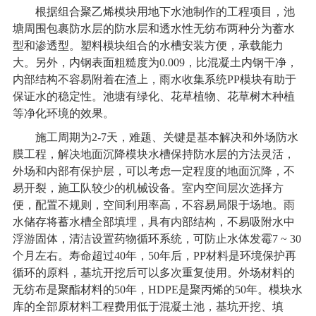
根据组合聚乙烯模块用地下水池制作的工程项目，池
塘周围包裹防水层的防水层和透水性无纺布两种分为蓄水
型和渗透型。塑料模块组合的水槽安装方便，承载能力
大。另外，内钢表面粗糙度为0.009，比混凝土内钢干净，
内部结构不容易附着在渣上，
雨水收集系统
PP模块有助于
保证水的稳定性。池塘有绿化、花草植物、花草树木种植
等净化环境的效果。
施工周期为2-7天，难题、关键是基本解决和外场防水
膜工程，解决地面沉降模块水槽保持防水层的方法灵活，
外场和内部有保护层，可以考虑一定程度的地面沉降，不
易开裂，施工队较少的机械设备。室内空间层次选择方
便，配置不规则，空间利用率高，不容易局限于场地。雨
水储存将蓄水槽全部填埋，具有内部结构，不易吸附水中
浮游固体，清洁设置药物循环系统，可防止水体发霉7 ~ 30
个月左右。寿命超过40年，50年后，PP材料是环境保护再
循环的原料，基坑开挖后可以多次重复使用。外场材料的
无纺布是聚酯材料的50年，HDPE是聚丙烯的50年。模块水
库的全部原材料工程费用低于混凝土池，基坑开挖、填