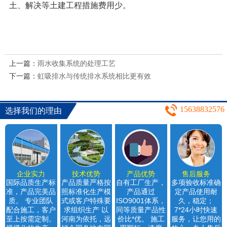
土、解决等土建工程措施费用少。
上一篇：
雨水收集系统的处理工艺
下一篇：
虹吸排水与传统排水系统相比更有效
15638832576
选择我们的理由
企业实力
技术优势
产品优势
售后服务
国际品质生产标
产品质量严格按
自有工厂生产，
多项验收标准确
准，产品完美品
照标准化生产模
产品通过
定产品使用耐
质。 专业团队
式或客户特殊要
ISO9001体系，
久，稳定；
配合施工，客户
求组织生产 以
同等质量产品性
7*24小时快速
至上按需定制。
河南为依托，远
价比*优。 施工
服务，让您用的