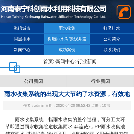
海绵城市
雨水收集
虹吸排水
同层排水
树脂排水沟/景观井盖
公司简介
新闻中心
成功案例
联系我们
首页
>
新闻中心
>
行业新闻
公司新闻
行业新闻
雨水收集系统的出现大大节约了水资源，有效地
作者：admin 日期：2020-04-20 09:52:42 点击：1079
缓解了我国的缺水问题
雨水收集系统
，指雨水收集的整个过程，可分五大环
节即通过雨水收集管道收集雨水
-
弃流截污
-PP
雨水收集池
储存雨水
-
过滤消毒
-
净化回用，收集到的雨水用于浇溉农作