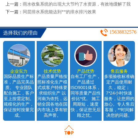
上一篇：
雨水收集系统的出现大大节约了水资源，有效地缓解了我
下一篇：
国的缺水问题
同层排水系统能达到**的排水排污效果
15638832576
选择我们的理由
企业实力
技术优势
产品优势
售后服务
国际品质生产标
产品质量严格按
自有工厂生产，
多项验收标准确
准，产品完美品
照标准化生产模
产品通过
定产品使用耐
质。 专业团队
式或客户特殊要
ISO9001体系，
久，稳定；
配合施工，客户
求组织生产 以
同等质量产品性
7*24小时快速
至上按需定制。
河南为依托，远
价比*优。 施工
服务，让您用的
规模化的生产，
销全国各地在国
周期短，速度
放心。专人售后
保证按时按量完
内市场上享有较
快，保证您无后
客服，**时间解
成。
高声誉。
顾之忧。
决您的问题。