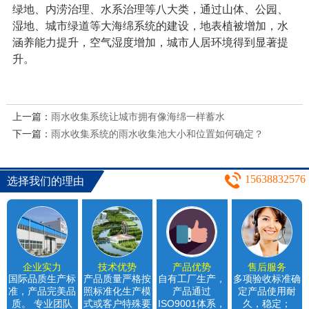
绿地、内涝治理、水系治理等八大类，通过山体、公园、
湿地、城市绿道等大海绵系统的建设，地表植被增加，水
涵养能力提升，空气湿度增加，城市人居环境得到显著提
升。
上一篇：
雨水收集系统让城市拥有像海绵一样蓄水
下一篇：
雨水收集系统的雨水收集池大小和位置如何确定？
15638832576
选择我们的理由
企业实力
技术优势
产品优势
售后服务
国际品质生产标
产品质量严格按
自有工厂生产，
多项验收标准确
准，产品完美品
照标准化生产模
产品通过
定产品使用耐
质。 专业团队
式或客户特殊要
ISO9001体系，
久，稳定；