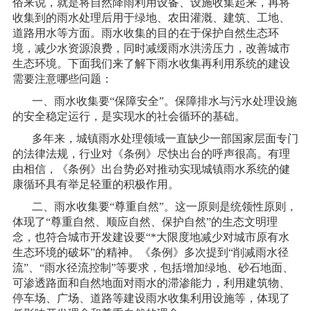
俗来说，就是将自然降雨利用设备、设施收集起来，再将
收集到的雨水处理后用于绿地、农田灌溉、建筑、工地、
道路用水等方面。雨水收集的目的在于保护自然生态环
境，减少水资源浪费，同时减缓雨水洪涝压力，改善城市
生态环境。下面我们来了解下雨水收集再利用系统的建设
需要注意哪些问题：
一、雨水收集要“保障安全”。保障排水与污水处理设施
的安全稳定运行，是实现水的社会循环的基础。
多年来，城镇雨水处理领域一直缺少一部国家层面专门
的法律法规，行业对《条例》尽快出台的呼声很高。有理
由相信，《条例》出台势必对推动实现城镇雨水系统的健
康循环具有举足轻重的积极作用。
二、雨水收集要“尊重自然”。这一原则是统领性原则，
体现了“尊重自然、顺应自然、保护自然”的生态文明理
念，也符合城市开发建设要“*大限度地减少对城市原有水
生态环境的破坏”的精神。《条例》多次提到“削减雨水径
流”、“雨水径流控制”等要求，包括增加绿地、砂石地面、
可渗透路面和自然地面对雨水的滞渗能力，利用建筑物、
停车场、广场、道路等建设雨水收集利用设施等，体现了