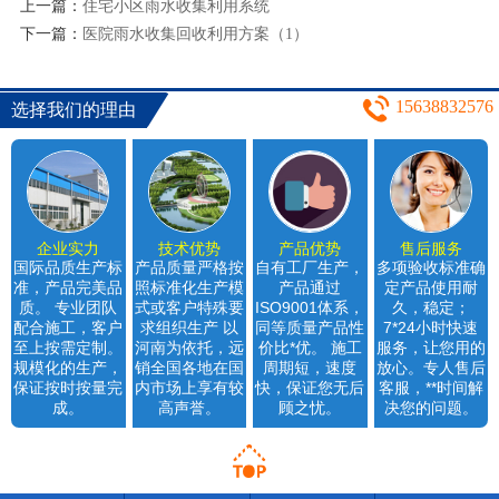
上一篇：
住宅小区雨水收集利用系统
下一篇：
医院雨水收集回收利用方案（1）
15638832576
选择我们的理由
企业实力
技术优势
产品优势
售后服务
国际品质生产标
产品质量严格按
自有工厂生产，
多项验收标准确
准，产品完美品
照标准化生产模
产品通过
定产品使用耐
质。 专业团队
式或客户特殊要
ISO9001体系，
久，稳定；
配合施工，客户
求组织生产 以
同等质量产品性
7*24小时快速
至上按需定制。
河南为依托，远
价比*优。 施工
服务，让您用的
规模化的生产，
销全国各地在国
周期短，速度
放心。专人售后
保证按时按量完
内市场上享有较
快，保证您无后
客服，**时间解
成。
高声誉。
顾之忧。
决您的问题。