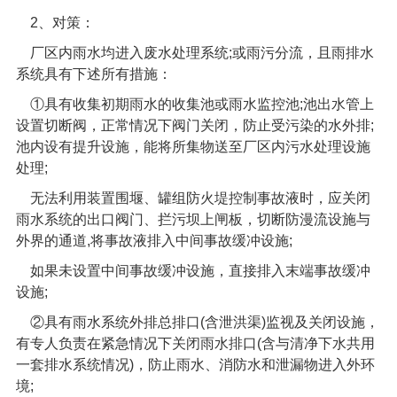
2
、对策：
厂区内雨水均进入废水处理系统
;
或雨污分流，且雨排水
系统具有下述所有措施：
①具有收集初期雨水的收集池或雨水监控池
;
池出水管上
设置切断阀，正常情况下阀门关闭，防止受污染的水外排
;
池内设有提升设施，能将所集物送至厂区内污水处理设施
处理
;
无法利用装置围堰、罐组防火堤控制事故液时，应关闭
雨水系统的出口阀门、拦污坝上闸板，切断防漫流设施与
外界的通道
,
将事故液排入中间事故缓冲设施
;
如果未设置中间事故缓冲设施，直接排入末端事故缓冲
设施
;
②具有雨水系统外排总排口
(
含泄洪渠
)
监视及关闭设施，
有专人负责在紧急情况下关闭雨水排口
(
含与清净下水共用
一套排水系统情况
)
，防止雨水、消防水和泄漏物进入外环
境
;