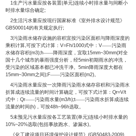
1
生产污水量应按各装置
(
单元
)
连续小时排水量与间断小
时排水量综合确定
;
2
生活污水量应按现行国家标准《室外排水设计规范》
GB500014
的有关规定执行
;
3
污染雨水储存设施的容积宜按污染区面积与降雨深度的
乘积计算
,
可按下式计算：
V=Fh/1000
式中：
V
——污染雨
水储存容积
(m3);h
——降雨深度，宜取
15mm~30mm(
对全
国十几个城市的暴雨强度分析，经
5min
初期雨水的冲洗，
受污染的区域基本都已冲洗干净。
5min
降雨深度大都在
15mm~30mm
之间
);F
——污染区面积
(m2)
。
4
污染雨水量应按一次降雨污染雨水储存容积和污染雨水
折算成连续流量的时间计算确定，可按下式计算：
Qr=V/t
式中：
Qr
——污染雨水量
(m3/h);t
——污染雨水折算成连续
流量的时间
(h)
，可按
48h~96h
选取。
5
未预见污水量应按各工艺装置
(
单元
)
连续小时排水量的
10%~20%
选取
(
包括事故跑水、渗漏水
)
。
《化工建设项目环境保护设计规范》
(GB50483-2009)