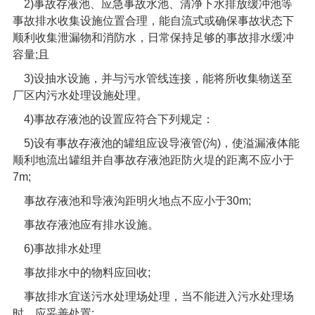
2)
事故存液池、应急事故水池、清净下水排放缓冲池等
事故排水收集设施位置合理，能自流式或确保事故状态下
顺利收集泄漏物和消防水，日常保持足够的事故排水缓冲
容量
;
且
3)
设抽水设施，并与污水管线连接，能将所收集物送至
厂区内污水处理设施处理。
4)
事故存液池的设置应符合下列规定：
5)
设有事故存液池的罐组应设导液管
(
沟
)
，使溢漏液体能
顺利地流出罐组并自事故存液池距防火堤的距离不应小于
7m;
事故存液池和导液沟距明火地点不应小于
30m;
事故存液池应有排水设施。
6)
事故排水处理
事故排水中的物料应回收
;
事故排水宜送污水处理场处理，当不能进入污水处理场
时，应妥善处置
;