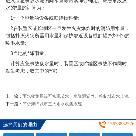
进入应急事故水池的降水量等因素综合确定。应急事故废
水的
*
量的计算为：
1*
一个容量的设备或贮罐物料量
;
2
在装置区或贮罐区一旦发生火灾爆炸时的消防用水量，
包括扑灭火灾所需用水量和保护邻近设备或贮罐
(*
少
3
个
)
的
喷淋水量
;
3
当地的
*
降雨量。
计算应急事故废水量时，装置区或贮罐区事故不作同时
发生考虑，取其中的
*
值
)
。
上一篇：
雨水收集系统可实现节水、水资源涵养、控制城市水土流
下一篇：
失、水涝等优点
简析海绵城市三大雨水收集系统
15638832576
选择我们的理由