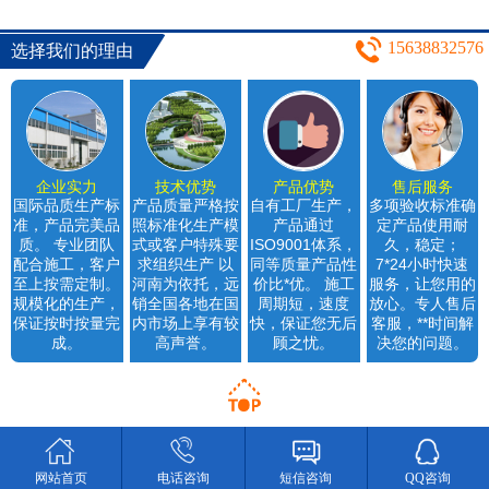
15638832576
选择我们的理由
企业实力
技术优势
产品优势
售后服务
国际品质生产标
产品质量严格按
自有工厂生产，
多项验收标准确
准，产品完美品
照标准化生产模
产品通过
定产品使用耐
质。 专业团队
式或客户特殊要
ISO9001体系，
久，稳定；
配合施工，客户
求组织生产 以
同等质量产品性
7*24小时快速
至上按需定制。
河南为依托，远
价比*优。 施工
服务，让您用的
规模化的生产，
销全国各地在国
周期短，速度
放心。专人售后
保证按时按量完
内市场上享有较
快，保证您无后
客服，**时间解
成。
高声誉。
顾之忧。
决您的问题。
网站首页
电话咨询
短信咨询
QQ咨询