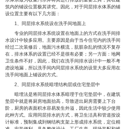
筑内的铺设位置极其讲究。因此，对于同层排水体系的铺
设位置主要有以下几方面：
1
、
同层排水系统
设在洗手间地面上
专业的
同层排水系统
设置在地面上的方式在洗手间排
水设计中较多应用。主要原因是由于当今住宅内的洗手间
经过二次装修后，地面污水横流，肮脏杂乱的情况不复存
在，排水体系的设置已经不是很有必要；另一方面：地网
卫生条件不好，因此，我们在洗手间排水设计中一般不考
虑设地漏，所以洗手间内同层排水系统的设里大多应用在
洗手间地面上铺设的方式。
2
、同层排水系统暗埋结构层或住宅垫层中
暗埋法是将同层排水体系暗理于住宅垫层中，在建筑
垫层中就是将厨房地面抬高，导致进出厨房需要上下台
阶，厨房的表面积水容易发生外溢，因此生活中较少使用
此种方式。应用同层排水的方式，将卫生洁具和管道按设
计标准，预制集成到钢结构支架上形成排水系统，定位精
准，安装便利，具备整体设计、工厂生产、现场装配和维