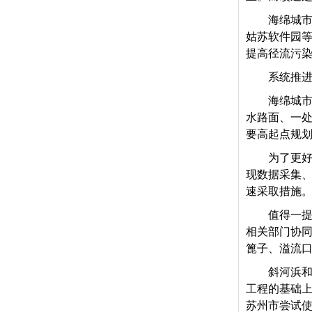
海绵城
姑苏软件园
提高径流污
系统推进
海绵城
水路面、一
要高起点规
为了更好
现数据采集、
速采取措施
值得一
相关部门协
篦子、溢流
斜河浜
工程的基础
苏州市尝试使