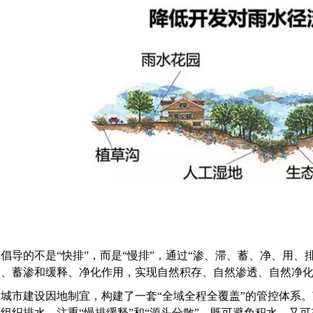
倡导的不是“快排”，而是“慢排”，通过“渗、滞、蓄、净、用
纳、蓄渗和缓释、净化作用，实现自然积存、自然渗透、自然净
城市建设因地制宜，构建了一套“全域全程全覆盖”的管控体系
组织排水，注重“慢排缓释”和“源头分散”，既可避免积水，又