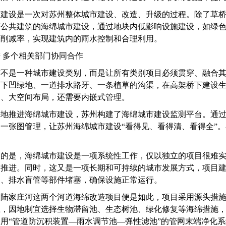
市建设是一次对苏州整体城市建设、改造、升级的过程。除了草
等公共建筑的海绵城市建设，通过地块内低影响设施建设，如绿
染削减率，实现建筑内的雨水控制和合理利用。
 多个相关部门协同合作
市不是一种城市建设类别，而是让所有类别项目必须贯穿、融合
处下凹绿地、一道排水路牙、一条植草的沟渠，在高架桥下建设
划、大空间布局，还需要内嵌式管理。
地推进海绵城市建设，苏州构建了海绵城市建设监测平台。通过3
一张图管理，让苏州海绵城市建设“看得见、看得清、看得全”
。
提的是，海绵城市建设是一项系统性工作，仅以独立的项目很难
同推进。同时，这又是一项长期和可持续的城市发展方式，项目
口、排水盲管等部件堵塞，确保设施正常运行。
和陆家庄河这两个河道海绵改造项目便是如此，项目采用源头措
上，因地制宜选择生物滞留池、生态树池、绿化修复等海绵措施
用“管道防沉积装置—雨水调节池—弹性滤池”的管网末端净化