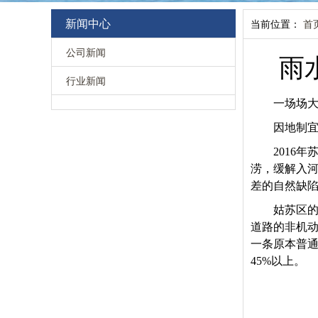
新闻中心
当前位置：
首
公司新闻
雨
行业新闻
一场场
因地制宜
2016
年
涝，缓解入
差的自然缺
姑苏区
道路的非机
一条原本普通
45%以上。