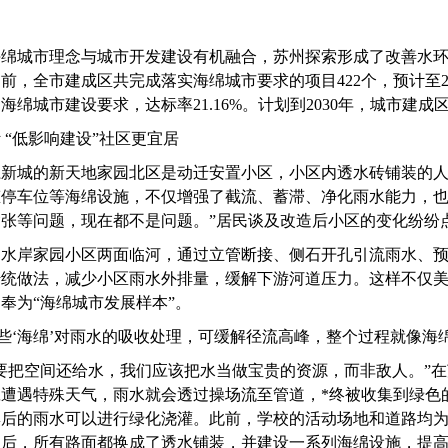
海绵城市理念与城市开发建设有机融合，苏州探索形成了改善水
前，全市建成区共完成落实海绵城市要求的项目422个，预计至2020
海绵城市建设要求，达标率21.16%。计划到2030年，城市建成
 “低影响建设”社区更宜居
江新城的新天地家园北区是动迁安置小区，小区内透水砖铺装的
态停车位等海绵设施，不仅增强了截流、蓄滞、净化雨水能力，也
张等问题，现在都不是问题。”居民谈及改造后小区的变化纷纷
的水岸家园小区两面临河，通过立管断接、侧石开孔引流雨水、
传统做法，减少小区雨水外排量，缓解下游河道压力。这样不仅
奉为“海绵城市发展样本”。
这些‘海绵’对雨水的吸收处理，可缓解径流高峰，整个过程就像海绵
要把空间还给水，我们应该把水当做宝贵的资源，而非敌人。”
旦遭遇特殊天气，雨水就会透过操场流至管道，*终被收集到绿色
集后的雨水可以进行绿化浇灌。此前，学校的活动场地和道路均
后，所有路面都换成了透水铺装，并建设一系列海绵设施，提高