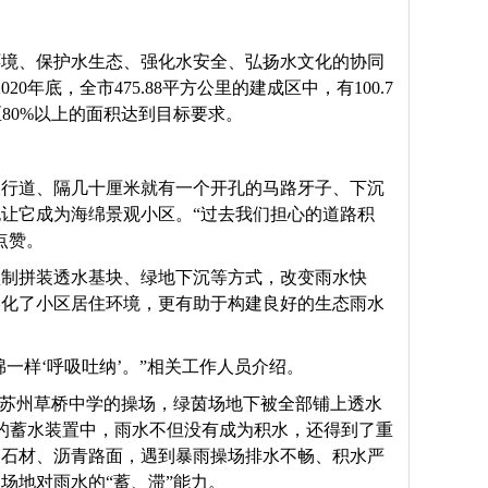
环境、保护水生态、强化水安全、弘扬水文化的协同
年底，全市475.88平方公里的建成区中，有100.7
区80%以上的面积达到目标要求。
人行道、隔几十厘米就有一个开孔的马路牙子、下沉
让它成为海绵景观小区。“过去我们担心的道路积
点赞。
预制拼装透水基块、绿地下沉等方式，改变雨水快
美化了小区居住环境，更有助于构建良好的生态雨水
一样‘呼吸吐纳’。”相关工作人员介绍。
在苏州草桥中学的操场，绿茵场地下被全部铺上透水
的蓄水装置中，雨水不但没有成为积水，还得到了重
为石材、沥青路面，遇到暴雨操场排水不畅、积水严
场地对雨水的“蓄、滞”能力。