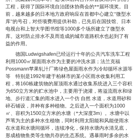
工程，获得了国际环境自治团休协商会的**届环境奖。目
前，越来越多的日本地方政府响应在首都中心建立”微型水
库”的号召，对些项费用提供补助，已先后在国技馆、日本
电视台和上智大学图书馆等
1000
多个场所建立了微型水
库。这对防止排水不及而造成的城市道路积水也起到了有
益的作用。
德国
Ludwigshafen
已经运行十年的公共汽车洗车工程
利用
1000
㎡屋面雨水作为主要的冲洗水源；法兰克福
Possmann
苹果轧汁厂将绿色屋面雨水作为冷却循环水源等
等 特别是
1992
年建于柏林市的某小区雨水收集利用工
程，将
160
栋建筑物的屋顶雨水通过收集系统进入三个容积
为
650
立方米的贮水池中，主要用于浇灌，将溢流雨水和绿
地、步行道汇集的雨水进入一个仿
自然
水道，水道用砂和
碎石铺设，并种有多种植物。之后进入一个面积为
1000
㎡、容积为
1500
立方米的水塘（*大深度
3m
）。水塘中以
芦苇为主的多种水生植物，同时利用太阳能和风能使雨水
在水道和水塘间循环，连续净化，保持水塘内水清见底，
形成植物鱼类等生物共存的生态系统。遇暴雨时多余的水