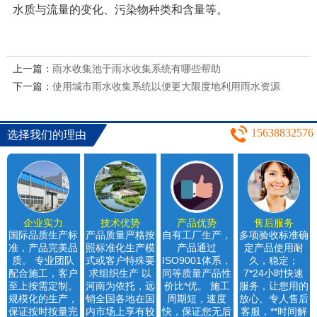
水质与流量的变化、污染物种类和含量等。
上一篇：
雨水收集池于雨水收集系统有哪些帮助
下一篇：
使用城市雨水收集系统以便更大限度地利用雨水资源
15638832576
选择我们的理由
企业实力
技术优势
产品优势
售后服务
国际品质生产标
产品质量严格按
自有工厂生产，
多项验收标准确
准，产品完美品
照标准化生产模
产品通过
定产品使用耐
质。 专业团队
式或客户特殊要
ISO9001体系，
久，稳定；
配合施工，客户
求组织生产 以
同等质量产品性
7*24小时快速
至上按需定制。
河南为依托，远
价比*优。 施工
服务，让您用的
规模化的生产，
销全国各地在国
周期短，速度
放心。专人售后
保证按时按量完
内市场上享有较
快，保证您无后
客服，**时间解