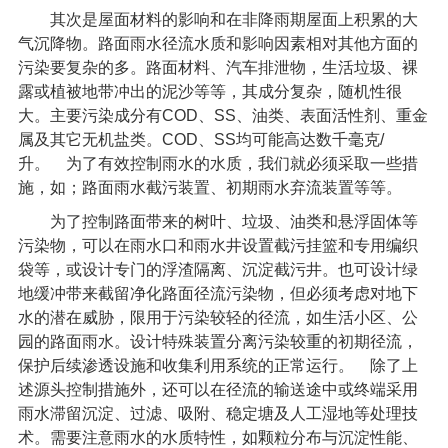
其次是屋面材料的影响和在非降雨期屋面上积累的大
气沉降物。路面雨水径流水质和影响因素相对其他方面的
污染要复杂的多。路面材料、汽车排泄物，生活垃圾、裸
露或植被地带冲出的泥沙等等，其成分复杂，随机性很
大。主要污染成分有
COD
、
SS
、油类、表面活性剂、重金
属及其它无机盐类。
COD
、
SS
均可能高达数千毫克
/
升。 为了有效控制雨水的水质，我们就必须采取一些措
施，如；路面雨水截污装置、初期雨水弃流装置等等。
为了控制路面带来的树叶、垃圾、油类和悬浮固体等
污染物，可以在雨水口和雨水井设置截污挂篮和专用编织
袋等，或设计专门的浮渣隔离、沉淀截污井。也可设计绿
地缓冲带来截留净化路面径流污染物，但必须考虑对地下
水的潜在威胁，限用于污染较轻的径流，如生活小区、公
园的路面雨水。设计特殊装置分离污染较重的初期径流，
保护后续渗透设施和收集利用系统的正常运行。 除了上
述源头控制措施外，还可以在径流的输送途中或终端采用
雨水滞留沉淀、过滤、吸附、稳定塘及人工湿地等处理技
术。需要注意雨水的水质特性，如颗粒分布与沉淀性能、