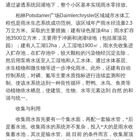
通过渗透系统回灌地下，整个小区基本实现雨水零排放。
柏林
Potsdamer
广场
Daimlerchrysler
区域城市水体工
程也是雨水生态系统成功范例。该区域年产雨水径流量
2.3
万立方米。采取的主要措施：建有绿色屋顶
4ha
；雨水贮存
池
3500
立方米，主要用于冲厕和浇灌绿地（包括屋顶花
园）；建有人工湖
12ha
，人工湿地
1900
㎡，雨水先收集进
入贮存池，在贮存池中，较大颗粒的污染物经沉淀去除，
然后用泵将水送至人工湿地和人工水体。通过水体基层、
水生植物和微生物等进一步净化雨水。此外，还建有自动
控制系统，对磷、氮等主要水质指标进行连续监测和控
制。使该水系统达到一种良性循环，野鸭、水鸟、鱼类等
动植物依水栖息，使建筑、生物、水等元素达到
自然
的和
谐与统一。
收集与利用
收集雨水首先要有一个集水面，再配一套输水管，*后
是蓄水池。收集雨水的系统并不复杂，投入*大的是雨水收
集蓄水池，其次是输水管。就
目前
的条件而言，收集屋顶