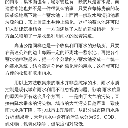
的雨水，集水面也有，输水管也有，缺的只是蓄水池。而
建蓄水池也并不是一件很复杂的事，只要在每栋房前的花
园或绿地底下建一个蓄水池，上面留一供取水和清扫池底
垃圾的口，顶上覆盖土并种上绿化。这样的蓄水池还可以
和人防建筑相结合，一方面满足了人防的建设指标，另一
方面又增加了一条收集利用雨水的投资渠道。
高速公路同样也是一个收集利用雨水的好场所。只要
在高速公路的边上每隔一定的距离建一蓄水池，再把各个
蓄水池串联起来，把一个个分散的小蓄水池变成一个统一
的蓄水系统，结合高速公路的绿化带的用水，这样就可以
方便的收集和取用雨水。
用以上方法收集来的雨水并非是纯净的水。雨水水质
控制是现代城市雨水利用不可忽视的问题。影响
雨水质量
的原因主要有这么几个方面： 一是由于大气的污染，直
接由降水带来的污染物。城市的大气污染日趋严重，致使
雨水水质下降，不少城市出现酸雨。从部分城市降雨水质
分析
结果看，天然雨水中含有的污染成分为
SS
、
COD
、
硫化物，氮氧化物等，但浓度相对较低。