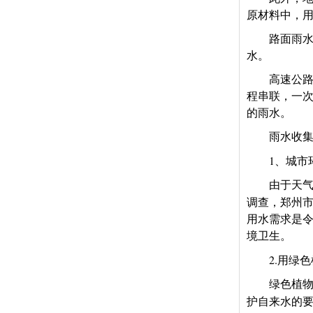
原材料中，
路面雨
水。
高速公
程串联，一
的雨水。
雨水收
1
、城市
由于天
调查，郑州
用水需求是
境卫生。
2.
用绿色
绿色植
护自来水的