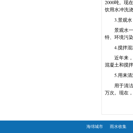
2000
吨。现
饮用水冲洗
3.
景观水
景观水
特、环境污
4.
搅拌混
近年来
混凝土和搅
5.
用来清
用于清
万次。现在
海绵城市
雨水收集