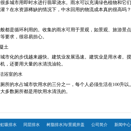
在很多城市用即时水进行翡翠浇水。雨水可以充满绿色植物和它
浇灌？在水资源稀缺的情况下，中水回用的物流成本真的很高吗
一般都是循环利用的。收集的雨水可用于景观，如景观、旅游景
染等要求，很容易担心。
凝土
，城市化的步伐越来越快。建筑业发展迅速。建筑业是用水者。
拌机，还要用大量的水清洗油轮。
洁浴室的水
100
洁厕所的水占城市饮用水的三分之一，每个人必须生活在
升以
，大多数厕所都是用饮用水清洗的。
虹吸排水
同层排水
树脂排水沟/景观井盖
公司简介
新闻中心