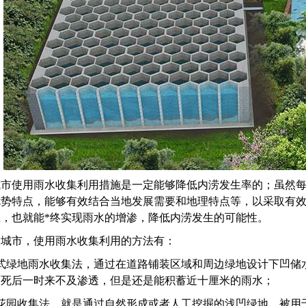
城市使用雨水收集利用措施是一定能够降低内涝发生率的；虽然
优势特点，能够有效结合当地发展需要和地理特点等，以采取有
，也就能*终实现雨水的增渗，降低内涝发生的可能性。
多城市，使用雨水收集利用的方法有：
式绿地雨水收集法，通过在道路铺装区域和周边绿地设计下凹储
雨死后一时来不及渗透，但是还是能积蓄近十厘米的雨水；
花园收集法。就是通过自然形成或者人工挖掘的浅凹绿地，被用