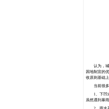
认为，
因地制宜的
收原则基础上
当前很
1
、下凹
虽然遇到暴
2
、雨水