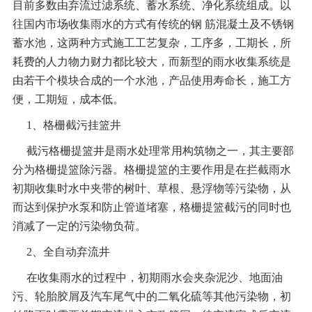
目前多数由弃流过滤系统、蓄水系统、净化系统组成。以
往国内市场收集雨水的方式有传统的钢 筋混凝土及不锈钢
蓄水池，这两种方式施工工艺复杂，工序多，工期长，所
耗费的人力物力财力都比较大，而新型的
雨水收集系统
是
由若干个模块合成的一个水池，产品使用寿命长，施工方
便，工期短，成本低。
1
、格栅截污挂篮井
截污格栅提篮井是雨水处理常用构筑物之一，其主要部
分为格栅提篮除污器。格栅提篮的主要作用是在拦截雨水
初期收集时水中夹带的树叶、草根、悬浮物等污染物，从
而达到保护水泵和防止管道堵塞，格栅提篮截污的同时也
消减了一定的污染物负荷。
2
、全自动弃流井
在收集雨水的过程中，初期雨水会夹杂泥沙、地面油
污、轮胎胶屑及汽车尾气中的二氧化硫等其他污染物，初