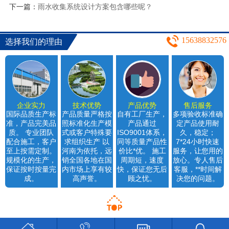
下一篇：
雨水收集系统设计方案包含哪些呢？
15638832576
选择我们的理由
企业实力
技术优势
产品优势
售后服务
国际品质生产标
产品质量严格按
自有工厂生产，
多项验收标准确
准，产品完美品
照标准化生产模
产品通过
定产品使用耐
质。 专业团队
式或客户特殊要
ISO9001体系，
久，稳定；
配合施工，客户
求组织生产 以
同等质量产品性
7*24小时快速
至上按需定制。
河南为依托，远
价比*优。 施工
服务，让您用的
规模化的生产，
销全国各地在国
周期短，速度
放心。专人售后
保证按时按量完
内市场上享有较
快，保证您无后
客服，**时间解
成。
高声誉。
顾之忧。
决您的问题。