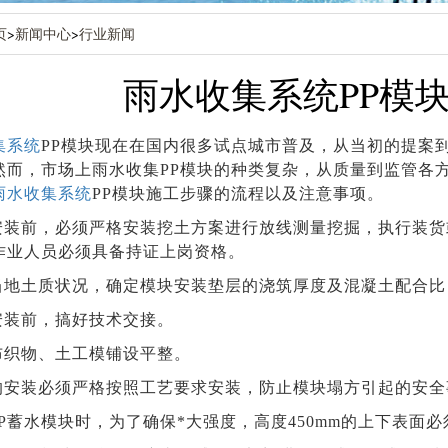
页
>
新闻中心
>
行业新闻
雨水收集系统PP模
集系统
PP模块现在在国内很多试点城市普及，从当初的提案
然而，市场上雨水收集PP模块的种类复杂，从质量到监管各
雨水收集系统
PP模块施工步骤的流程以及注意事项。
安装前，必须严格安装挖土方案进行放线测量挖掘，执行装货
作业人员必须具备持证上岗资格。
当地土质状况，确定模块安装垫层的浇筑厚度及混凝土配合比
安装前，搞好技术交接。
布织物、土工模铺设平整。
的安装必须严格按照工艺要求安装，防止模块塌方引起的安全
P蓄水模块时，为了确保*大强度，高度450mm的上下表面