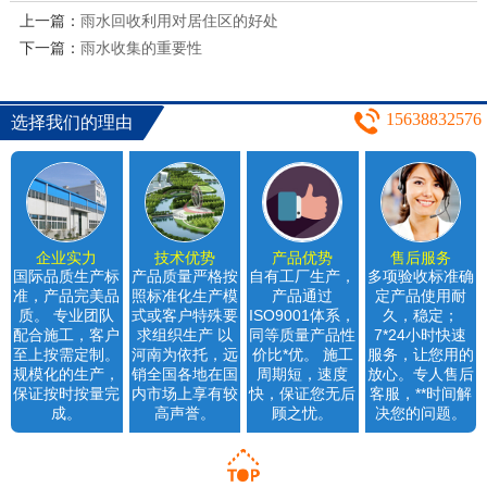
上一篇：
雨水回收利用对居住区的好处
下一篇：
雨水收集的重要性
15638832576
选择我们的理由
企业实力
技术优势
产品优势
售后服务
国际品质生产标
产品质量严格按
自有工厂生产，
多项验收标准确
准，产品完美品
照标准化生产模
产品通过
定产品使用耐
质。 专业团队
式或客户特殊要
ISO9001体系，
久，稳定；
配合施工，客户
求组织生产 以
同等质量产品性
7*24小时快速
至上按需定制。
河南为依托，远
价比*优。 施工
服务，让您用的
规模化的生产，
销全国各地在国
周期短，速度
放心。专人售后
保证按时按量完
内市场上享有较
快，保证您无后
客服，**时间解
成。
高声誉。
顾之忧。
决您的问题。