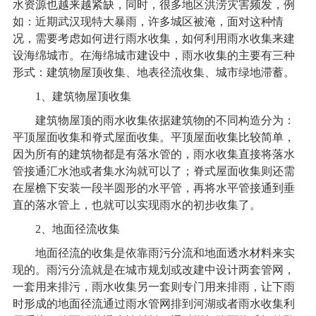
水资源也越来越紧缺，同时，很多地区洪涝灾害频发，例
如：近期武汉现特大暴雨，许多城区被淹，面对这种情
况，需要考虑如何进行雨水收集，如何利用雨水收集来建
设海绵城市。在海绵城市建设中，雨水收集的主要有三种
形式：建筑物屋顶收集、地表径流收集、城市绿地滞蓄。
1
、建筑物屋顶收集
建筑物屋顶的雨水收集依据建筑物的不同构造分为：
平顶屋面收集和脊式屋面收集。平顶屋面收集比较简单，
因为所有的建筑物都是有落水管的，雨水收集直接将落水
管接通汇水池或者集水沟就可以了；脊式屋面收集则还需
在屋檐下安装一段半圆形的水平管，再将水平管接通到垂
直的落水管上，也就可以实现雨水的初步收集了。
2
、地面径流收集
地面径流的收集是依靠雨污分流和地面透水材料来实
现的。雨污分流就是在城市规划或改建中设计两套管网，
一套用来排污，雨水收集另一套则专门用来排雨，让下雨
时形成的地面径流通过雨水管网排到河湖或者雨水收集利