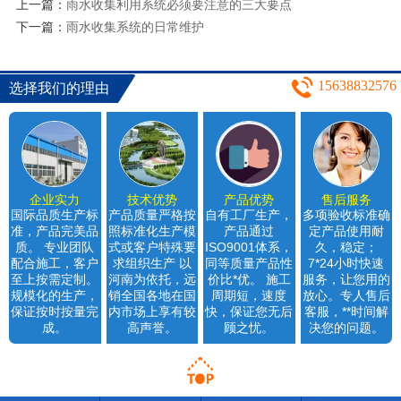
上一篇：
雨水收集利用系统必须要注意的三大要点
下一篇：
雨水收集系统的日常维护
15638832576
选择我们的理由
企业实力
技术优势
产品优势
售后服务
国际品质生产标
产品质量严格按
自有工厂生产，
多项验收标准确
准，产品完美品
照标准化生产模
产品通过
定产品使用耐
质。 专业团队
式或客户特殊要
ISO9001体系，
久，稳定；
配合施工，客户
求组织生产 以
同等质量产品性
7*24小时快速
至上按需定制。
河南为依托，远
价比*优。 施工
服务，让您用的
规模化的生产，
销全国各地在国
周期短，速度
放心。专人售后
保证按时按量完
内市场上享有较
快，保证您无后
客服，**时间解
成。
高声誉。
顾之忧。
决您的问题。