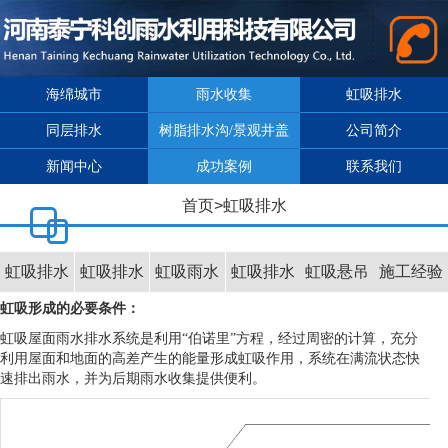
海绵城市
雨水收集
虹吸排水
同层排水
树脂排水沟/景观井盖
公司简介
新闻中心
成功案例
联系我们
首页
>
虹吸排水
虹吸排水
虹吸排水
虹吸雨水
虹吸排水
虹吸悬吊
施工经验
虹吸形成的必要条件：
原理
计算软件
斗
管材管件
系统
虹吸屋面雨水排水系统是利用“伯诺里”方程，经过周密的计算，充分
利用屋面和地面的高差产生的能量形成虹吸作用，系统在满流状态快
速排出雨水，并为后期雨水收集提供便利。