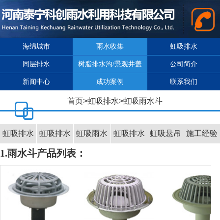
海绵城市
雨水收集
虹吸排水
同层排水
树脂排水沟/景观井盖
公司简介
新闻中心
成功案例
联系我们
首页
>
虹吸排水
>
虹吸雨水斗
虹吸排水
虹吸排水
虹吸雨水
虹吸排水
虹吸悬吊
施工经验
1.雨水斗产品列表：
原理
计算软件
斗
管材管件
系统