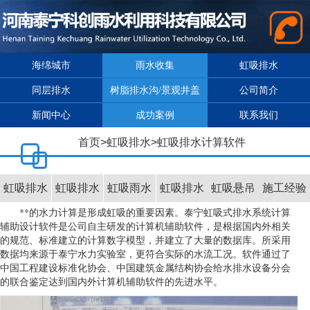
海绵城市
雨水收集
虹吸排水
同层排水
树脂排水沟/景观井盖
公司简介
新闻中心
成功案例
联系我们
首页
>
虹吸排水
>
虹吸排水计算软件
虹吸排水
虹吸排水
虹吸雨水
虹吸排水
虹吸悬吊
施工经验
**的水力计算是形成虹吸的重要因素。泰宁虹吸式排水系统计算
原理
计算软件
斗
管材管件
系统
辅助设计软件是公司自主研发的计算机辅助软件，是根据国内外相关
的规范、标准建立的计算数字模型，并建立了大量的数据库。所采用
数据均来源于泰宁水力实验室，更符合实际的水流工况。软件通过了
中国工程建设标准化协会、中国建筑金属结构协会给水排水设备分会
的联合鉴定达到国内外计算机辅助软件的先进水平。