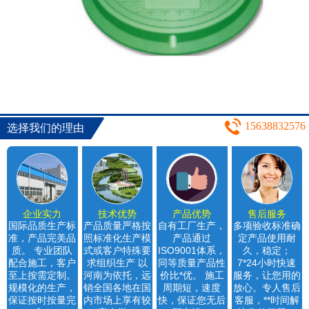
15638832576
选择我们的理由
企业实力
技术优势
产品优势
售后服务
国际品质生产标
产品质量严格按
自有工厂生产，
多项验收标准确
准，产品完美品
照标准化生产模
产品通过
定产品使用耐
质。 专业团队
式或客户特殊要
ISO9001体系，
久，稳定；
配合施工，客户
求组织生产 以
同等质量产品性
7*24小时快速
至上按需定制。
河南为依托，远
价比*优。 施工
服务，让您用的
规模化的生产，
销全国各地在国
周期短，速度
放心。专人售后
保证按时按量完
内市场上享有较
快，保证您无后
客服，**时间解