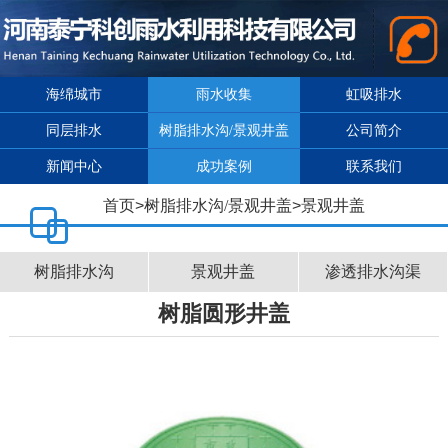
海绵城市
雨水收集
虹吸排水
同层排水
树脂排水沟/景观井盖
公司简介
新闻中心
成功案例
联系我们
首页
>
树脂排水沟/景观井盖
>
景观井盖
树脂排水沟
景观井盖
渗透排水沟渠
树脂圆形井盖