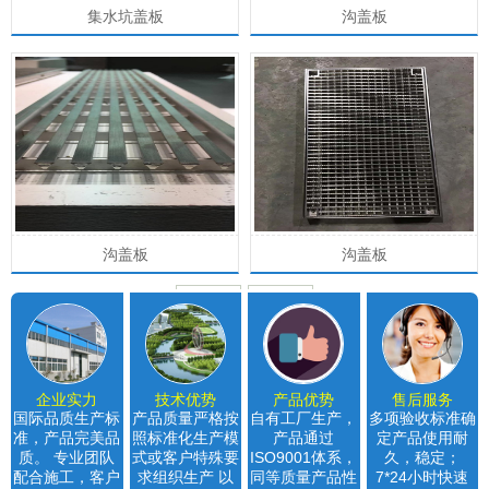
集水坑盖板
沟盖板
沟盖板
沟盖板
前一页
后一页
企业实力
技术优势
产品优势
售后服务
国际品质生产标
产品质量严格按
自有工厂生产，
多项验收标准确
准，产品完美品
照标准化生产模
产品通过
定产品使用耐
质。 专业团队
式或客户特殊要
ISO9001体系，
久，稳定；
配合施工，客户
求组织生产 以
同等质量产品性
7*24小时快速