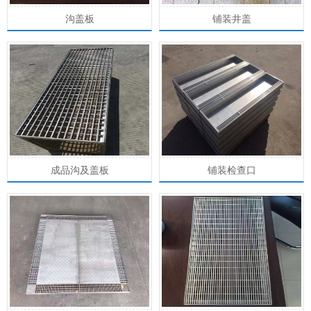
沟盖板
铺装井盖
成品沟及盖板
铺装检查口