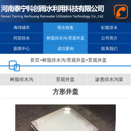
海绵城市
雨水收集
虹吸排水
同层排水
树脂排水沟/景观井盖
公司简介
新闻中心
成功案例
联系我们
首页
>
树脂排水沟/景观井盖
>
景观井盖
树脂排水沟
景观井盖
渗透排水沟渠
方形井盖