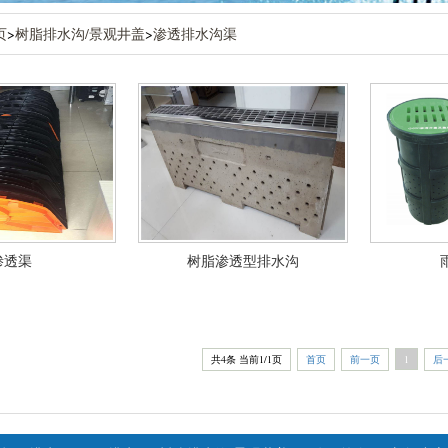
页
>
树脂排水沟/景观井盖
>
渗透排水沟渠
渗透渠
树脂渗透型排水沟
共4条 当前1/1页
首页
前一页
1
后