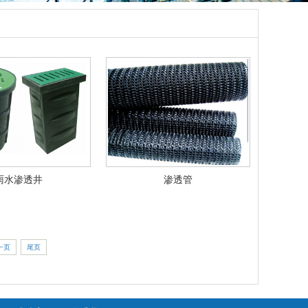
雨水渗透井
渗透管
一页
尾页