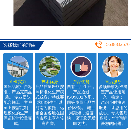
15638832576
选择我们的理由
企业实力
技术优势
产品优势
售后服务
国际品质生产标
产品质量严格按
自有工厂生产，
多项验收标准确
准，产品完美品
照标准化生产模
产品通过
定产品使用耐
质。 专业团队
式或客户特殊要
ISO9001体系，
久，稳定；
配合施工，客户
求组织生产 以
同等质量产品性
7*24小时快速
至上按需定制。
河南为依托，远
价比*优。 施工
服务，让您用的
规模化的生产，
销全国各地在国
周期短，速度
放心。专人售后
保证按时按量完
内市场上享有较
快，保证您无后
客服，**时间解
成。
高声誉。
顾之忧。
决您的问题。