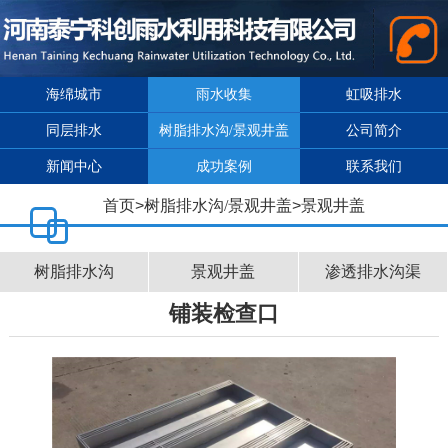
海绵城市
雨水收集
虹吸排水
同层排水
树脂排水沟/景观井盖
公司简介
新闻中心
成功案例
联系我们
首页
>
树脂排水沟/景观井盖
>
景观井盖
树脂排水沟
景观井盖
渗透排水沟渠
铺装检查口