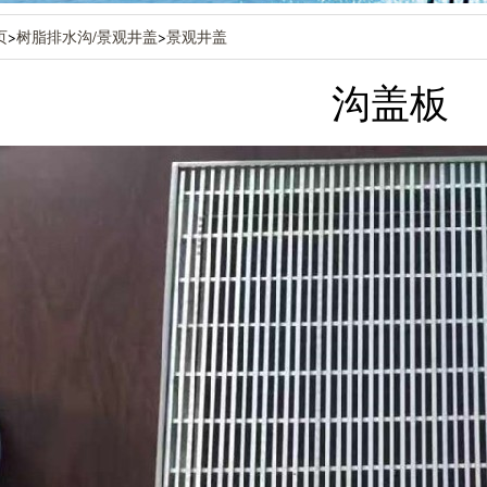
页
>
树脂排水沟/景观井盖
>
景观井盖
沟盖板