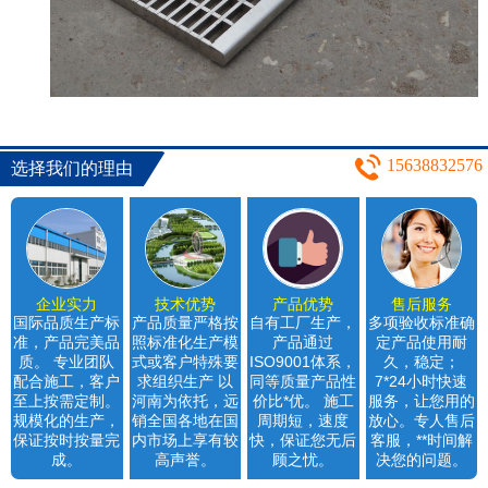
15638832576
选择我们的理由
企业实力
技术优势
产品优势
售后服务
国际品质生产标
产品质量严格按
自有工厂生产，
多项验收标准确
准，产品完美品
照标准化生产模
产品通过
定产品使用耐
质。 专业团队
式或客户特殊要
ISO9001体系，
久，稳定；
配合施工，客户
求组织生产 以
同等质量产品性
7*24小时快速
至上按需定制。
河南为依托，远
价比*优。 施工
服务，让您用的
规模化的生产，
销全国各地在国
周期短，速度
放心。专人售后
保证按时按量完
内市场上享有较
快，保证您无后
客服，**时间解
成。
高声誉。
顾之忧。
决您的问题。