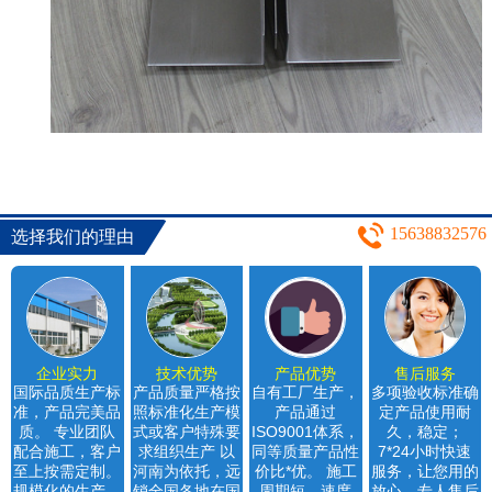
15638832576
选择我们的理由
企业实力
技术优势
产品优势
售后服务
国际品质生产标
产品质量严格按
自有工厂生产，
多项验收标准确
准，产品完美品
照标准化生产模
产品通过
定产品使用耐
质。 专业团队
式或客户特殊要
ISO9001体系，
久，稳定；
配合施工，客户
求组织生产 以
同等质量产品性
7*24小时快速
至上按需定制。
河南为依托，远
价比*优。 施工
服务，让您用的
规模化的生产，
销全国各地在国
周期短，速度
放心。专人售后