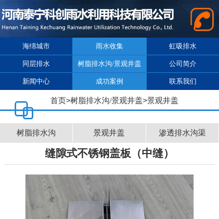
海绵城市
雨水收集
虹吸排水
同层排水
树脂排水沟/景观井盖
公司简介
新闻中心
成功案例
联系我们
首页
>
树脂排水沟/景观井盖
>
景观井盖
树脂排水沟
景观井盖
渗透排水沟渠
缝隙式不锈钢盖板（中缝）