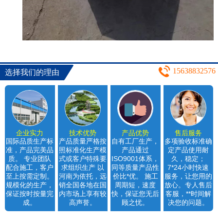
15638832576
选择我们的理由
企业实力
技术优势
产品优势
售后服务
国际品质生产标
产品质量严格按
自有工厂生产，
多项验收标准确
准，产品完美品
照标准化生产模
产品通过
定产品使用耐
质。 专业团队
式或客户特殊要
ISO9001体系，
久，稳定；
配合施工，客户
求组织生产 以
同等质量产品性
7*24小时快速
至上按需定制。
河南为依托，远
价比*优。 施工
服务，让您用的
规模化的生产，
销全国各地在国
周期短，速度
放心。专人售后
保证按时按量完
内市场上享有较
快，保证您无后
客服，**时间解
成。
高声誉。
顾之忧。
决您的问题。